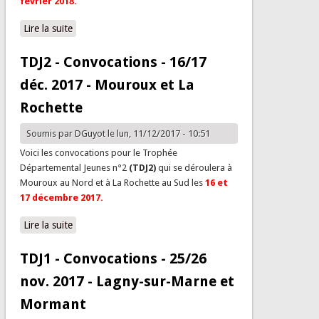
février 2018.
Lire la suite
de TDJ3 - Convocations - 3/4 fév. 2018 - Nanteuil-lès-
Meaux et Combs-la-Ville/Lieusaint
TDJ2 - Convocations - 16/17
déc. 2017 - Mouroux et La
Rochette
Soumis par
DGuyot
le lun, 11/12/2017 - 10:51
Voici les convocations pour le Trophée
Départemental Jeunes n°2
(TDJ2)
qui se déroulera à
Mouroux au Nord et à La Rochette au Sud les
16 et
17 décembre
2017.
Lire la suite
de TDJ2 - Convocations - 16/17 déc. 2017 - Mouroux et
La Rochette
TDJ1 - Convocations - 25/26
nov. 2017 - Lagny-sur-Marne et
Mormant