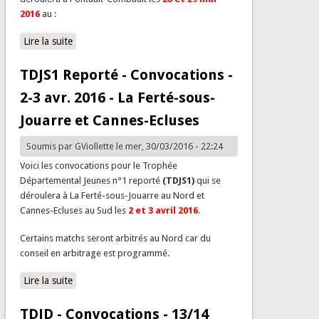
2016
au :
Lire la suite
de TDJS Finale - Convocations - 28 et 29 Mai -
Pontault-Combault
TDJS1 Reporté - Convocations -
2-3 avr. 2016 - La Ferté-sous-
Jouarre et Cannes-Ecluses
Soumis par
GViollette
le mer, 30/03/2016 - 22:24
Voici les convocations pour le Trophée
Départemental Jeunes n°1 reporté
(TDJS1)
qui se
déroulera à La Ferté-sous-Jouarre au Nord et
Cannes-Ecluses au Sud les
2 et 3 avril 2016
.
Certains matchs seront arbitrés au Nord car du
conseil en arbitrage est programmé.
Lire la suite
de TDJS1 Reporté - Convocations - 2-3 avr. 2016 - La
Ferté-sous-Jouarre et Cannes-Ecluses
TDJD - Convocations - 13/14