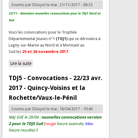
Soumis par
DGuyot
le mar, 21/11/2017 - 08:23
23/11 - Attention nouvelles convocations pour le TDJ1 Nord et
Sud
Voici les convocations pour le Trophée
Départemental Jeunes n°1
(TDJ1)
qui se déroulera à
Lagny-sur-Marne au Nord et à Mormant au
Sud les
25 et 26 novembre
2017.
Lire la suite
de TDJ1 - Convocations - 25/26 nov. 2017 - Lagny-sur-
Marne et Mormant
TDJ5 - Convocations - 22/23 avr.
2017 - Quincy-Voisins et la
Rochette/Vaux-le-Pénil
Soumis par
DGuyot
le mar, 18/04/2017 - 10:40
MàJ GVE le 20/04 :
nouvelles convocations version
2 pour le TDJ5 Sud
(
rouge
heure avancée,
bleu
heure reculée) !!