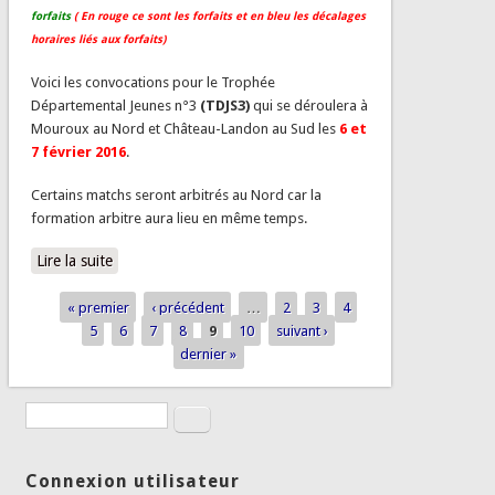
forfaits
( En rouge ce sont les forfaits et en bleu les décalages
horaires liés aux forfaits)
Voici les convocations pour le Trophée
Départemental Jeunes n°3
(TDJS3)
qui se déroulera à
Mouroux au Nord et Château-Landon au Sud les
6 et
7 février 2016
.
Certains matchs seront arbitrés au Nord car la
formation arbitre aura lieu en même temps.
Lire la suite
de TDJS3 - Convocations - 6-7 fév. 2016 - Mouroux et
Château - Landon
« premier
‹ précédent
…
2
3
4
Pages
5
6
7
8
9
10
suivant ›
dernier »
Rechercher
Formulaire de recherche
Connexion utilisateur