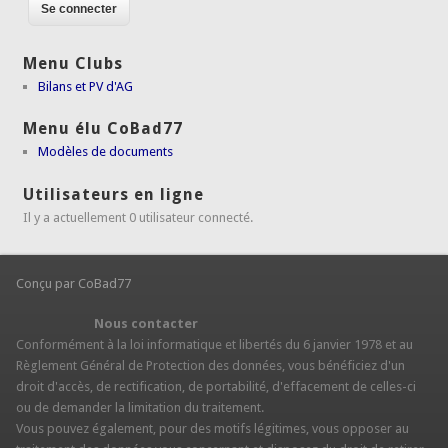
Menu Clubs
Bilans et PV d'AG
Menu élu CoBad77
Modèles de documents
Utilisateurs en ligne
Il y a actuellement 0 utilisateur connecté.
Conçu par CoBad77
Nous contacter
Conformément à la loi informatique et libertés du 6 janvier 1978 et au
Règlement Général de Protection des données, vous bénéficiez d'un
droit d'accès, de rectification, de portabilité, d'effacement de celles-ci
ou de demander la limitation du traitement.
Vous pouvez également, pour des motifs légitimes, vous opposer au