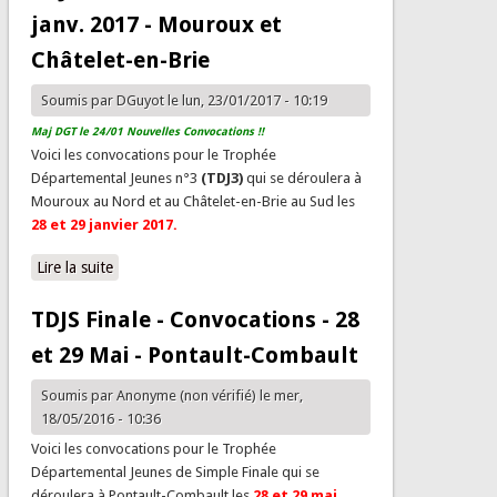
janv. 2017 - Mouroux et
Châtelet-en-Brie
Soumis par
DGuyot
le lun, 23/01/2017 - 10:19
Maj DGT le 24/01 Nouvelles Convocations !!
Voici les convocations pour le Trophée
Départemental Jeunes n°3
(TDJ3)
qui se déroulera à
Mouroux au Nord et au Châtelet-en-Brie au Sud les
28 et 29 janvier 2017.
Lire la suite
de TDJ3 - Convocations - 28/29 janv. 2017 - Mouroux
et Châtelet-en-Brie
TDJS Finale - Convocations - 28
et 29 Mai - Pontault-Combault
Soumis par
Anonyme (non vérifié)
le mer,
18/05/2016 - 10:36
Voici les convocations pour le Trophée
Départemental Jeunes de Simple
Finale qui se
déroulera à Pontault-Combault les
28 et 29 mai