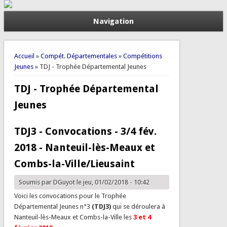
Navigation
Vous êtes ici
Accueil
»
Compét. Départementales
»
Compétitions
Jeunes
» TDJ - Trophée Départemental Jeunes
TDJ - Trophée Départemental
Jeunes
TDJ3 - Convocations - 3/4 fév.
2018 - Nanteuil-lès-Meaux et
Combs-la-Ville/Lieusaint
Soumis par
DGuyot
le jeu, 01/02/2018 - 10:42
Voici les convocations pour le Trophée
Départemental Jeunes n°3
(TDJ3)
qui se déroulera à
Nanteuil-lès-Meaux et Combs-la-Ville les
3 et 4