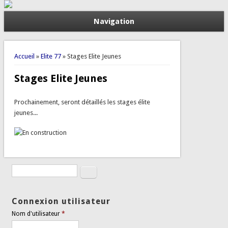
Navigation
Vous êtes ici
Accueil
»
Elite 77
» Stages Elite Jeunes
Stages Elite Jeunes
Prochainement, seront détaillés les stages élite
jeunes...
Rechercher
Formulaire de recherche
Connexion utilisateur
Nom d'utilisateur
*