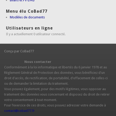
Bilans et PV d'AG
Menu élu CoBad77
Modèles de documents
Utilisateurs en ligne
Il y a actuellement 0 utilisateur connecté.
Conçu par CoBad77
Nous contacter
Conformément à la loi informatique et libertés du 6 janvier 1978 et au
Règlement Général de Protection des données, vous bénéficiez d'un
droit d'accès, de rectification, de portabilité, d'effacement de celles-ci
ou de demander la limitation du traitement.
Vous pouvez également, pour des motifs légitimes, vous opposer au
traitement des données vous concernant et disposez du droit de retirer
votre consentement à tout moment.
Pour l’exercice de ces droits, vous pouvez adresser votre demande à
contact@cobad77.fr