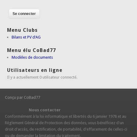
Menu Clubs
Bilans et PV d'AG
Menu élu CoBad77
Modèles de documents
Utilisateurs en ligne
Il y a actuellement 0 utilisateur connecté.
Conçu par CoBad77
Nous contacter
Conformément à la loi informatique et libertés du 6 janvier 1978 et au
Règlement Général de Protection des données, vous bénéficiez d'un
droit d'accès, de rectification, de portabilité, d'effacement de celles-ci
ou de demander la limitation du traitement.