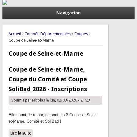
Navigation
Vous êtes ici
Accueil
»
Compét. Départementales
»
Coupes
»
Coupe de Seine-et-Marne
Coupe de Seine-et-Marne
Coupe de Seine-et-Marne,
Coupe du Comité et Coupe
SoliBad 2026 - Inscriptions
Soumis par
Nicolas
le lun, 02/03/2026 - 21:23
Elles sont de retour, ce sont les 3 Coupes : Seine-
et-Marne, Comité et SoliBad !
Lire la suite
de Coupe de Seine-et-Marne, Coupe du Comité et