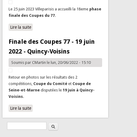
Le 25 juin 2023 Villeparisis a accueilli la 18eme
phase
finale des Coupes du 77
.
Lire la suite
de Finale des Coupes 77 - 25 juin 2023 - Villeparisis
Finale des Coupes 77 - 19 juin
2022 - Quincy-Voisins
Soumis par
CMartin
le lun, 20/06/2022 - 15:10
Retour en photos sur les résultats des 2
compétitions,
Coupe du Comité
et
Coupe de
Seine-et-Marne
disputées le
19 juin à Quincy-
Voisins
.
Lire la suite
de Finale des Coupes 77 - 19 juin 2022 - Quincy-Voisins
Rechercher
Formulaire de recherche