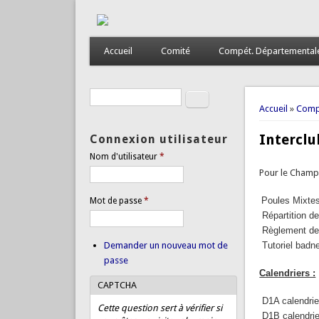
Accueil
Comité
Compét. Départemental
Rechercher
Formulaire de recherche
Vous êtes
Accueil
»
Comp
Interclu
Connexion utilisateur
Nom d'utilisateur
*
Pour le Champi
Poules Mixte
Mot de passe
*
Répartition d
Règlement de 
Demander un nouveau mot de
Tutoriel badne
passe
Calendriers :
CAPTCHA
D1A calendri
Cette question sert à vérifier si
D1B calendri