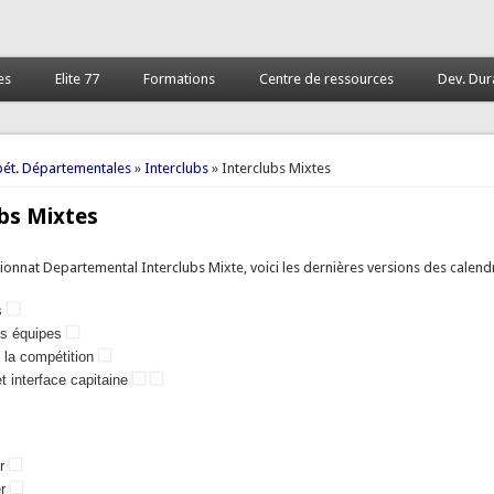
es
Elite 77
Formations
Centre de ressources
Dev. Dur
 ici
ét. Départementales
»
Interclubs
» Interclubs Mixtes
bs Mixtes
onnat Departemental Interclubs Mixte, voici les dernières versions des calend
s
es équipes
la compétition
t interface capitaine
er
er