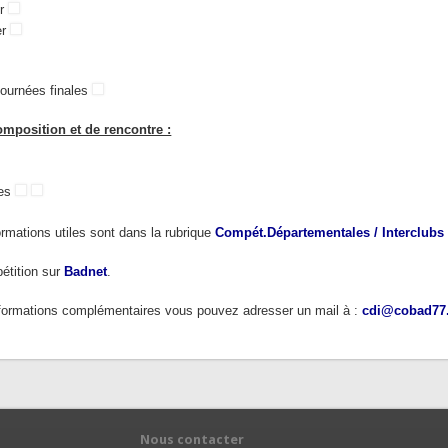
er
er
journées finales
omposition et de rencontre :
ges
ormations utiles sont dans la rubrique
Compét.Départementales / Interclubs 
pétition
sur
Badnet
.
nformations complémentaires vous pouvez adresser un mail à :
cdi@cobad77.
Nous contacter
S