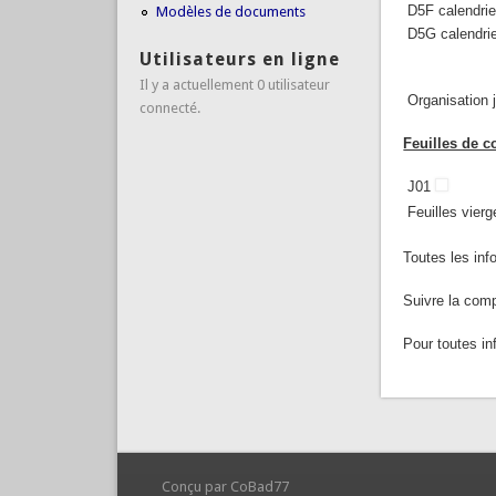
D5F calendri
Modèles de documents
D5G calendri
Utilisateurs en ligne
Il y a actuellement 0 utilisateur
Organisation 
connecté.
Feuilles de c
J01
Feuilles vier
Toutes les inf
Suivre la com
Pour toutes i
Conçu par CoBad77