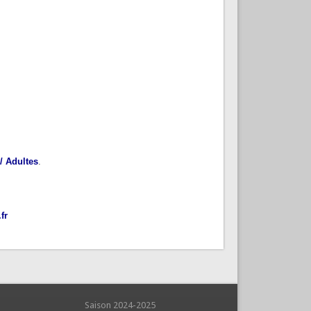
/ Adultes
.
fr
aison 2024-2025