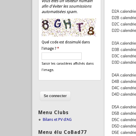
vous êtes un visiteur humain
afin d'éviter les soumissions
D2A calendri
automatisées spam.
D2B calendri
D2C calendri
D2D calendri
Quel code est dissimulé dans
D3A calendri
l'image ?
*
D3B calendri
D3C calendri
D3D calendri
Saisir les caractères affichés dans
l'image.
D4A calendri
D4B calendri
D4C calendri
D4D calendri
D5A calendri
Menu Clubs
D5B calendri
Bilans et PV d'AG
D5C calendri
D5D calendri
Menu élu CoBad77
D5E calendri