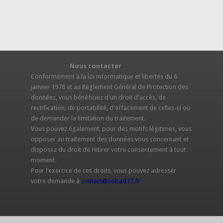
Nous contacter
S
Conformément à la loi informatique et libertés du 6
janvier 1978 et au Règlement Général de Protection des
données, vous bénéficiez d'un droit d'accès, de
rectification, de portabilité, d'effacement de celles-ci ou
de demander la limitation du traitement.
Vous pouvez également, pour des motifs légitimes, vous
opposer au traitement des données vous concernant et
disposez du droit de retirer votre consentement à tout
moment.
Pour l’exercice de ces droits, vous pouvez adresser
votre demande à
contact@cobad77.fr