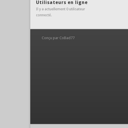
Utilisateurs en ligne
Il y a actuellement 0 utilisateur
connecté.
Conçu par CoBad77