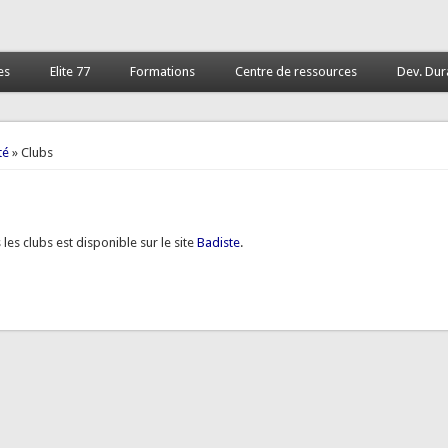
es
Elite 77
Formations
Centre de ressources
Dev. Dur
 ici
té
» Clubs
s les clubs est disponible sur le site
Badiste
.