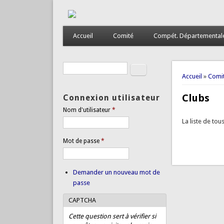
Accueil
Comité
Compét. Départemental
Rechercher
Formulaire de recherche
Vous êtes
Accueil
»
Comi
Clubs
Connexion utilisateur
Nom d'utilisateur
*
La liste de tou
Mot de passe
*
Demander un nouveau mot de
passe
CAPTCHA
Cette question sert à vérifier si