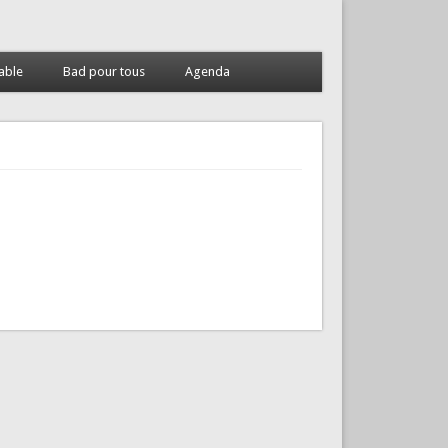
able
Bad pour tous
Agenda