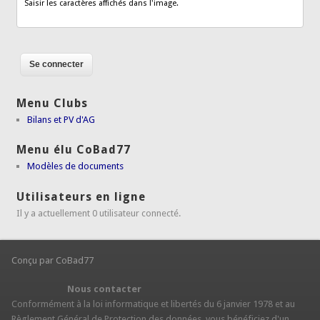
Saisir les caractères affichés dans l'image.
Menu Clubs
Bilans et PV d'AG
Menu élu CoBad77
Modèles de documents
Utilisateurs en ligne
Il y a actuellement 0 utilisateur connecté.
Conçu par CoBad77
Nous contacter
Conformément à la loi informatique et libertés du 6 janvier 1978 et au
Règlement Général de Protection des données, vous bénéficiez d'un