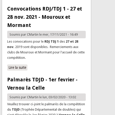
nov 2021
Convocations RDJ/TDJ 1 - 27 et
28 nov. 2021 - Mouroux et
Mormant
Soumis par
CMartin
le mer, 17/11/2021 - 16:49
Les convocations pour le
RDJ TDJ 1
des
27 et 28
nov.
2019 sont disponibles. Remerciements aux
clubs de Mouroux et Mormant pour l'accueil de cette
compétition.
Lire la suite
de Convocations RDJ/TDJ 1 - 27 et 28 nov. 2021 -
Mouroux et Mormant
Palmarès TDJD - 1er fevrier -
Vernou la Celle
Soumis par
CMartin
le lun, 03/02/2020 - 13:02
Veuillez trouver ci-joint le palmarès de la compétition
du
TDJD
(Trophée Départemental de doubles) qui
s'est déroulée le 1er février 2020 à
Vernou-la-Celle
.