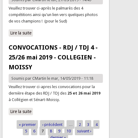
Veuillez trouver ci-après le palmarès des 4
compétitions ainsi qu'un lien vers quelques photos
de vos champions ! (pour le Sud)
Lire la suite
de Palmares RDJ/TDJ4 24 et 25 mai 2019 - Collégien -
Sénart-Moissy
CONVOCATIONS - RDJ / TDJ 4 -
25/26 mai 2019 - COLLEGIEN -
MOISSY
Soumis par
CMartin
le mar, 14/05/2019 - 11:18
Veuillez trouver ci-apres les convocations pour la
dernière étape des RDJ / TDJ des
25 et 26 mai 2019
à Collégien et Sénart-Moissy.
Lire la suite
de CONVOCATIONS - RDJ / TDJ 4 - 25/26 mai 2019 -
COLLEGIEN - MOISSY
« premier
‹ précédent
…
2
3
4
Pages
5
6
7
8
9
10
suivant ›
dernier »