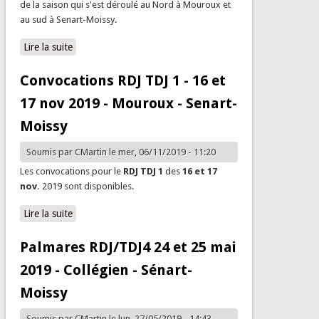
de la saison qui s'est déroulé au Nord à Mouroux et
au sud à Senart-Moissy.
Lire la suite
de Palmares RDJ/TDJ1 16 et 17 nov. 2019 - Mouroux /
Senart-Moissy
Convocations RDJ TDJ 1 - 16 et
17 nov 2019 - Mouroux - Senart-
Moissy
Soumis par
CMartin
le mer, 06/11/2019 - 11:20
Les convocations pour le
RDJ TDJ 1
des
16 et 17
nov.
2019 sont disponibles.
Lire la suite
de Convocations RDJ TDJ 1 - 16 et 17 nov 2019 -
Mouroux - Senart-Moissy
Palmares RDJ/TDJ4 24 et 25 mai
2019 - Collégien - Sénart-
Moissy
Soumis par
CMartin
le lun, 27/05/2019 - 14:43