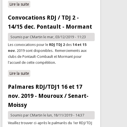
Lire la suite
de Palmares RDJ/TDJ2 14 et 15 dec 2019 - Pontault -
Mormant
Convocations RDJ / TDJ 2 -
14/15 dec. Pontault - Mormant
Soumis par
CMartin
le mar, 03/12/2019 - 11:23
Les convocations pour le
RDJ TDJ 2
des
14 et 15
nov.
2019 sont disponibles. Remerciements aux
clubs de Pontault-Combault et Mormant pour
l'accueil de cette compétition.
Lire la suite
de Convocations RDJ / TDJ 2 - 14/15 dec. Pontault -
Mormant
Palmares RDJ/TDJ1 16 et 17
nov. 2019 - Mouroux / Senart-
Moissy
Soumis par
CMartin
le lun, 18/11/2019 - 14:37
Veuillez trouver ci-après le palmarès du 1er RDJ/TDJ