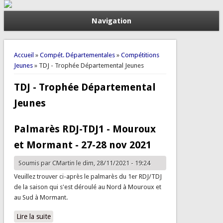
Navigation
Vous êtes ici
Accueil
»
Compét. Départementales
»
Compétitions
Jeunes
» TDJ - Trophée Départemental Jeunes
TDJ - Trophée Départemental
Jeunes
Palmarès RDJ-TDJ1 - Mouroux
et Mormant - 27-28 nov 2021
Soumis par
CMartin
le dim, 28/11/2021 - 19:24
Veuillez trouver ci-après le palmarès du 1er RDJ/TDJ
de la saison qui s'est déroulé au Nord à Mouroux et
au Sud à Mormant.
Lire la suite
de Palmarès RDJ-TDJ1 - Mouroux et Mormant - 27-28