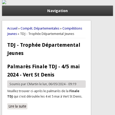
Navigation
Vous êtes ici
Accueil
»
Compét. Départementales
»
Compétitions
Jeunes
» TDJ - Trophée Départemental Jeunes
TDJ - Trophée Départemental
Jeunes
Palmarès Finale TDJ - 4/5 mai
2024 - Vert St Denis
Soumis par
CMartin
le lun, 06/05/2024 - 09:19
Veuillez trouver ci-après le palmarès de la
Finale
TDJ
qui s'est déroulée les 4 et 5 mai à Vert St Denis.
Lire la suite
de Palmarès Finale TDJ - 4/5 mai 2024 - Vert St Denis