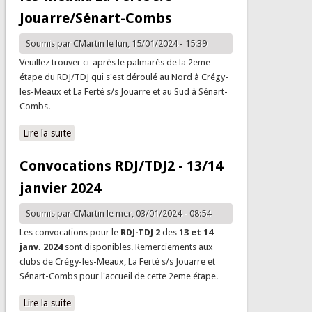
Jouarre/Sénart-Combs
Soumis par
CMartin
le lun, 15/01/2024 - 15:39
Veuillez trouver ci-après le palmarès de la 2eme
étape du RDJ/TDJ qui s'est déroulé au Nord à Crégy-
les-Meaux et La Ferté s/s Jouarre et au Sud à Sénart-
Combs.
Lire la suite
de Palmarès - RDJ-TDJ 2 - Cregy-les-Meaux/La Ferté s/s
Jouarre/Sénart-Combs
Convocations RDJ/TDJ2 - 13/14
janvier 2024
Soumis par
CMartin
le mer, 03/01/2024 - 08:54
Les convocations pour le
RDJ-TDJ 2
des
13 et 14
janv. 2024
sont disponibles. Remerciements aux
clubs de Crégy-les-Meaux, La Ferté s/s Jouarre et
Sénart-Combs pour l'accueil de cette 2eme étape.
Lire la suite
de Convocations RDJ/TDJ2 - 13/14 janvier 2024