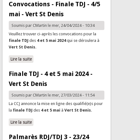
Convocations - Finale TDJ - 4/5
mai - Vert St Denis
Soumis par
CMartin
le mer, 24/04/2024 - 10:34
Veuillez trouver ci-après les convocations pour la
finale TDJ
des
4 et 5 mai 2024
qui se déroulera à
Vert St Denis
.
Lire la suite
de Convocations - Finale TDJ - 4/5 mai - Vert St Denis
Finale TDJ - 4 et 5 mai 2024 -
Vert St Denis
Soumis par
CMartin
le mer, 27/03/2024 - 11:54
La CCJ annonce la mise en ligne des qualifié(e)s pour
la
finale TDJ
des
4 et 5 mai
à
Vert St Denis
.
Lire la suite
de Finale TDJ - 4 et 5 mai 2024 - Vert St Denis
Palmarès RDJ/TDJ 3 - 23/24