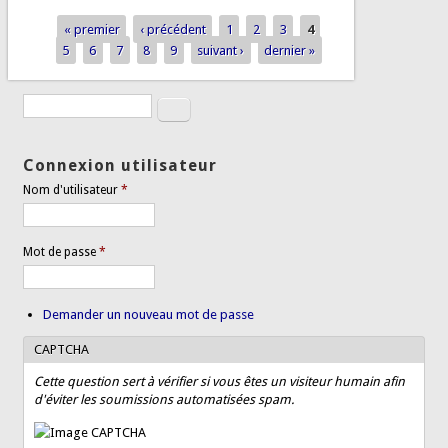
« premier
‹ précédent
1
2
3
4
Pages
5
6
7
8
9
suivant ›
dernier »
Rechercher
Formulaire de recherche
Connexion utilisateur
Nom d'utilisateur
*
Mot de passe
*
Demander un nouveau mot de passe
CAPTCHA
Cette question sert à vérifier si vous êtes un visiteur humain afin
d'éviter les soumissions automatisées spam.