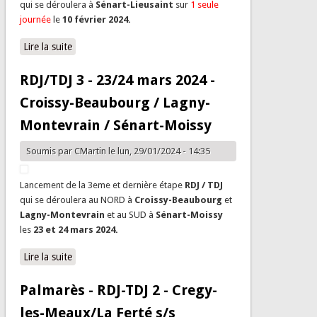
qui se déroulera à
Sénart-Lieusaint
sur
1 seule
journée
le
10
février 2024.
Lire la suite
de Convocations TDJ F - 10 février 2024 - Sénart-
Lieusaint
RDJ/TDJ 3 - 23/24 mars 2024 -
Croissy-Beaubourg / Lagny-
Montevrain / Sénart-Moissy
Soumis par
CMartin
le lun, 29/01/2024 - 14:35
Lancement de la 3eme et dernière étape
RDJ / TDJ
qui se déroulera au NORD à
Croissy-Beaubourg
et
Lagny-Montevrain
et au SUD à
Sénart-Moissy
les
23 et 24 mars 2024.
Lire la suite
de RDJ/TDJ 3 - 23/24 mars 2024 - Croissy-Beaubourg /
Lagny-Montevrain / Sénart-Moissy
Palmarès - RDJ-TDJ 2 - Cregy-
les-Meaux/La Ferté s/s