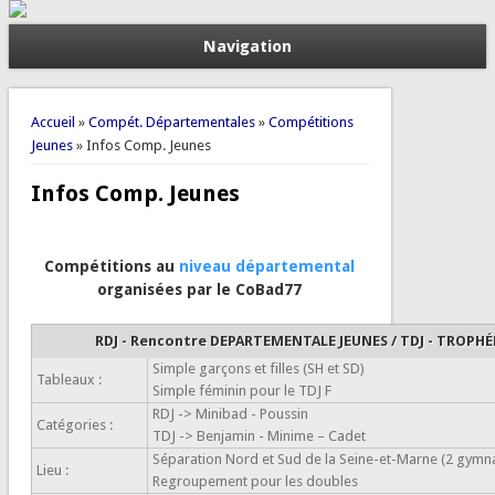
Navigation
Vous êtes ici
Accueil
»
Compét. Départementales
»
Compétitions
Jeunes
» Infos Comp. Jeunes
Infos Comp. Jeunes
Compétitions au
niveau départemental
organisées par le CoBad77
RDJ - Rencontre DEPARTEMENTALE JEUNES / TDJ -
TROPHÉ
Simple garçons et filles (SH et SD)
Tableaux :
Simple féminin pour le TDJ F
RDJ -> Minibad - Poussin
Catégories :
TDJ -> Benjamin - Minime – Cadet
Séparation Nord et Sud de la Seine-et-Marne (2 gymna
Lieu :
Regroupement pour les doubles