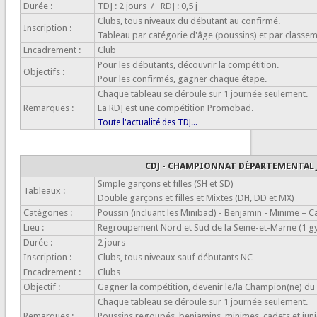
Durée :
TDJ : 2 jours / RDJ : 0,5 j
Clubs, tous niveaux du débutant au confirmé.
Inscription :
Tableau par catégorie d'âge (poussins) et par classem
Encadrement :
Club
Pour les débutants, découvrir la compétition.
Objectifs :
Pour les confirmés, gagner chaque étape.
Chaque tableau se déroule sur 1 journée seulement.
Remarques :
La RDJ est une compétition Promobad.
Toute l'actualité des TDJ...
CDJ -
CHAMPIONNAT DÉPARTEMENTAL 
Simple garçons et filles (SH et SD)
Tableaux :
Double garçons et filles et Mixtes (DH, DD et MX)
Catégories :
Poussin (incluant les Minibad) - Benjamin - Minime – Ca
Lieu :
Regroupement Nord et Sud de la Seine-et-Marne (1 
Durée :
2 jours
Inscription :
Clubs, tous niveaux sauf débutants NC
Encadrement :
Clubs
Objectif :
Gagner la compétition, devenir le/la Champion(ne) du
Chaque tableau se déroule sur 1 journée seulement.
Remarques :
Poussins regoupés, benjamins, minimes, cadets et juni