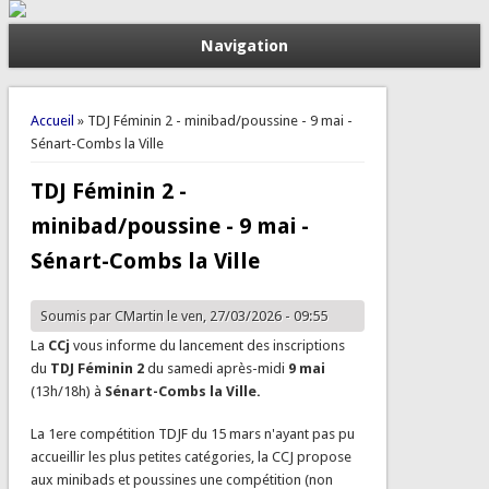
Navigation
Vous êtes ici
Accueil
» TDJ Féminin 2 - minibad/poussine - 9 mai -
Sénart-Combs la Ville
TDJ Féminin 2 -
minibad/poussine - 9 mai -
Sénart-Combs la Ville
Soumis par
CMartin
le ven, 27/03/2026 - 09:55
La
CCj
vous informe du lancement des inscriptions
du
TDJ Féminin 2
du samedi après-midi
9 mai
(13h/18h) à
Sénart-Combs la Ville.
La 1ere compétition TDJF du 15 mars n'ayant pas pu
accueillir les plus petites catégories, la CCJ propose
aux minibads et poussines une compétition (non