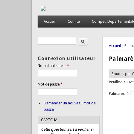
Accueil
Comité
Compét. Départemental
Rechercher
Formulaire de recherche
Vous êtes
Accueil
» Palma
Palmarès
Connexion utilisateur
Nom d'utilisateur
*
Soumis par
C
Veuillez trouv
Mot de passe
*
Palmarès ->
Demander un nouveau mot de
passe
CAPTCHA
Cette question sert à vérifier si