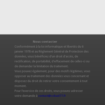
Nous contacter
S
Conformément à la loi informatique et libertés du 6
janvier 1978 et au Règlement Général de Protection des
données, vous bénéficiez d'un droit d'accès, de
rectification, de portabilité, d'effacement de celles-ci ou
de demander la limitation du traitement.
Vous pouvez également, pour des motifs légitimes, vous
opposer au traitement des données vous concernant et
disposez du droit de retirer votre consentement à tout
moment.
Pour l’exercice de ces droits, vous pouvez adresser
votre demande à
contact@cobad77.fr