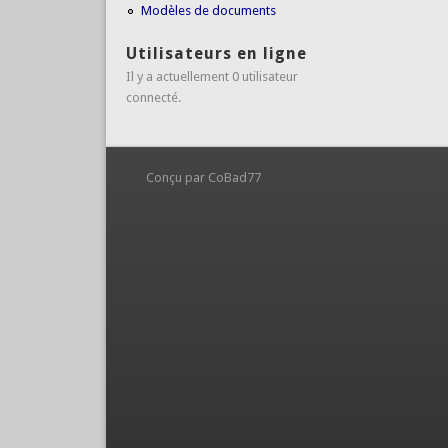
Modèles de documents
Utilisateurs en ligne
Il y a actuellement 0 utilisateur
connecté.
Conçu par CoBad77