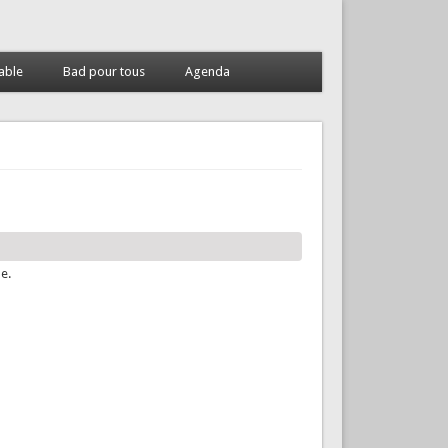
able
Bad pour tous
Agenda
le.