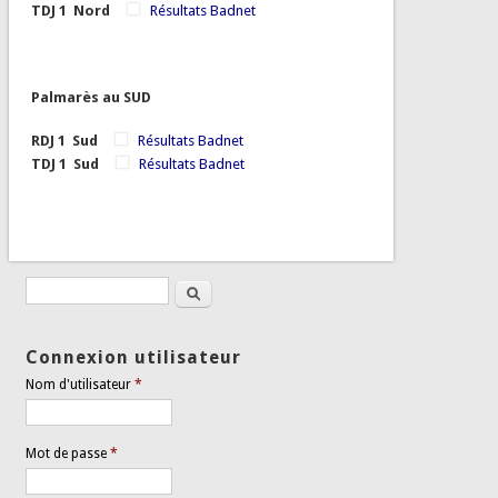
TDJ 1 Nord
Résultats Badnet
Palmarès au SUD
RDJ 1 Sud
Résultats Badnet
TDJ 1 Sud
Résultats Badnet
Rechercher
Formulaire de recherche
Connexion utilisateur
Nom d'utilisateur
*
Mot de passe
*