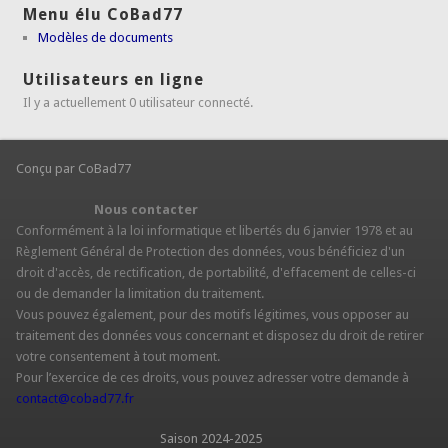
Menu élu CoBad77
Modèles de documents
Utilisateurs en ligne
Il y a actuellement 0 utilisateur connecté.
Conçu par CoBad77
Nous contacter
Conformément à la loi informatique et libertés du 6 janvier 1978 et au
Règlement Général de Protection des données, vous bénéficiez d'un
droit d'accès, de rectification, de portabilité, d'effacement de celles-ci
ou de demander la limitation du traitement.
Vous pouvez également, pour des motifs légitimes, vous opposer au
traitement des données vous concernant et disposez du droit de retirer
votre consentement à tout moment.
Pour l’exercice de ces droits, vous pouvez adresser votre demande à
contact@cobad77.fr
Saison 2024-2025