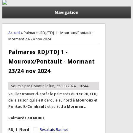
Navigation
Vous êtes ici
Accueil
» Palmares RDJ/TDJ 1 - Mouroux/Pontault -
Mormant 23/24 nov 2024
Palmares RDJ/TDJ 1 -
Mouroux/Pontault - Mormant
23/24 nov 2024
Soumis par
CMartin
le lun, 25/11/2024 - 10:44
Veuillez trouver ci-après le palmarès du
1er RDJ/TDJ
de la saison qui s'est déroulé au nord à
Mouroux
et
Pontault-Combault
et au Sud à
Mormant
.
Palmarès au NORD
RDJ 1 Nord
Résultats Badnet