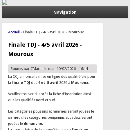
Navigation
Vous êtes ici
Accueil
» Finale TDJ - 4/5 avril 2026 - Mouroux
Finale TDJ - 4/5 avril 2026 -
Mouroux
Soumis par
CMartin
le mar, 10/02/2026 - 16:14
La CCJ annonce la mise en ligne des qualifié(e)s pour
la
finale TDJ
des
4 et 5 avril
2026 à
Mouroux
.
Veuillez trouver ci-après la fiche d'inscription ainsi
que les qualifiés nord et sud.
Les catégories poussins et minimes seront jouées le
samedi
, les catégories benjamins et cadets seront
jouées le
dimanche
.
La juge-arbitre de la compétition sera
Sandrine