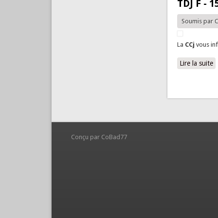
TDJ F - 1
Soumis par
C
La
CCj
vous in
Lire la suite
d
Pages
Conçu par CoBad77