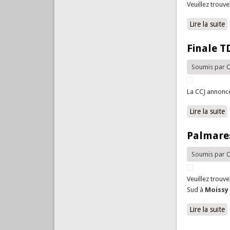
Veuillez trouve
Lire la suite
d
Finale T
Soumis par
C
La CCJ annonce
Lire la suite
d
Palmares
Soumis par
C
Veuillez trouv
Sud à
Moiss
Lire la suite
d