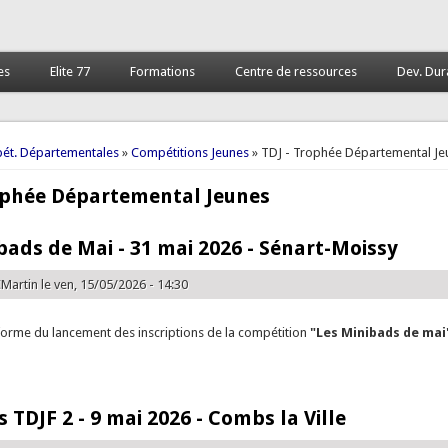
es
Elite 77
Formations
Centre de ressources
Dev. Dur
 ici
ét. Départementales
»
Compétitions Jeunes
» TDJ - Trophée Départemental Je
ophée Départemental Jeunes
bads de Mai - 31 mai 2026 - Sénart-Moissy
Martin
le ven, 15/05/2026 - 14:30
forme du lancement des inscriptions de la compétition
"Les Minibads de mai
e Les Minibads de Mai - 31 mai 2026 - Sénart-Moissy
 TDJF 2 - 9 mai 2026 - Combs la Ville