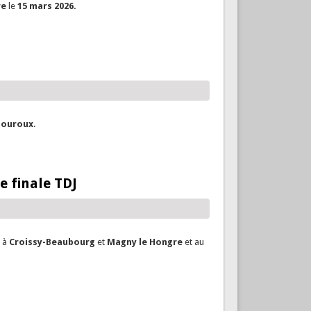
re
le
15 mars 2026
.
ouroux
.
e finale TDJ
d à
Croissy-Beaubourg
et
Magny le Hongre
et au