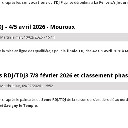
r ci-aprés les
convocations
du
TDJ F
qui se déroulera à
La Ferté s/s Jouar
e Convocations TDJ Féminin - 15 mars 2026 - La Ferté s/s Jouarre
DJ - 4/5 avril 2026 - Mouroux
Martin
le mar, 10/02/2026 - 16:14
 la mise en ligne des qualifié(e)s pour la
finale TDJ
des
4 et 5 avril
2026 à
M
e Finale TDJ - 4/5 avril 2026 - Mouroux
 RDJ/TDJ3 7/8 février 2026 et classement phas
Martin
le lun, 09/02/2026 - 15:52
er ci-après le palmarès du
3eme RDJ/TDJ
de la saison qui s'est déroulé au nor
y
et
Savigny le Temple
.
e Palmares RDJ/TDJ3 7/8 février 2026 et classement phase finale TDJ