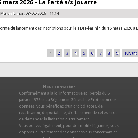
5 mars 2026 - La Ferté s/s Jouarre
Martin
le mar, 03/02/2026 - 11:14
forme du lancement des inscriptions pour le
TDJ Féminin
du
15 mars
2026 à
e TDJ F - 15 mars 2026 - La Ferté s/s Jouarre
1
2
3
4
5
6
7
8
9
suivant 
Nous contacter
S
Conformément à la loi informatique et libertés du 6
janvier 1978 et au Règlement Général de Protection des
données, vous bénéficiez d'un droit d'accès, de
rectification, de portabilité, d'effacement de celles-ci ou
de demander la limitation du traitement.
Vous pouvez également, pour des motifs légitimes, vous
opposer au traitement des données vous concernant et