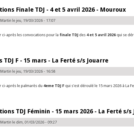
ions Finale TDJ - 4 et 5 avril 2026 - Mouroux
Martin
le jeu, 19/03/2026 - 17:07
er ci-après les convocations pour la
finale TDJ
des
4 et 5 avril 2026
qui se dé
e Convocations Finale TDJ - 4 et 5 avril 2026 - Mouroux
 TDJ F - 15 mars - La Ferté s/s Jouarre
Martin
le jeu, 19/03/2026 - 16:58
er ci-aprés le palmarès du
4eme TDJ F
qui s'est déroulé le 15 mars 2026 à La Fe
e Palmarès TDJ F - 15 mars - La Ferté s/s Jouarre
ions TDJ Féminin - 15 mars 2026 - La Ferté s/s
Martin
le dim, 01/03/2026 - 09:27