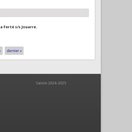
La Ferté s/s Jouarre.
›
dernier »
aison 2024-2025