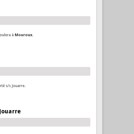
roulera à
Mouroux
.
rté s/s Jouarre.
 Jouarre