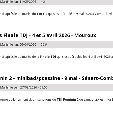
Martin
le lun, 11/05/2026 - 14:21
er ci-aprés le palmarès du
TDJ F 2
qui s'est déroulé le 9 mai 2026 à Combs la Vil
e Palmarès TDJF 2 - 9 mai 2026 - Combs la Ville
 Finale TDJ - 4 et 5 avril 2026 - Mouroux
Martin
le lun, 06/04/2026 - 10:36
er ci-après le palmarès de la
Finale TDJ
qui s'est déroulée les 4 et 5 avril 2026 
e Palmares Finale TDJ - 4 et 5 avril 2026 - Mouroux
nin 2 - minibad/poussine - 9 mai - Sénart-Combs
Martin
le ven, 27/03/2026 - 09:55
forme du lancement des inscriptions du
TDJ Féminin 2
du samedi après-midi
e TDJ Féminin 2 - minibad/poussine - 9 mai - Sénart-Combs la Ville