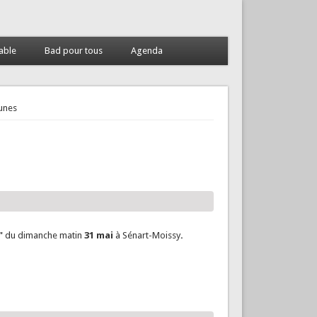
able
Bad pour tous
Agenda
unes
"
du dimanche matin
31 mai
à Sénart-Moissy
.