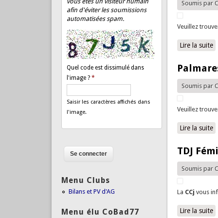
vous êtes un visiteur humain
Soumis par
C
afin d'éviter les soumissions
automatisées spam.
Veuillez trouv
Lire la suite
d
Palmares
Quel code est dissimulé dans
l'image ?
*
Soumis par
C
Saisir les caractères affichés dans
Veuillez trouv
l'image.
Lire la suite
d
TDJ Fémi
Soumis par
C
Menu Clubs
Bilans et PV d'AG
La
CCj
vous in
Lire la suite
d
Menu élu CoBad77