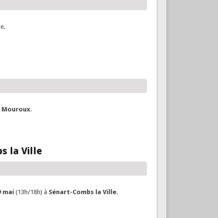
le.
à
Mouroux
.
 la Ville
9 mai
(13h/18h) à
Sénart-Combs la Ville.