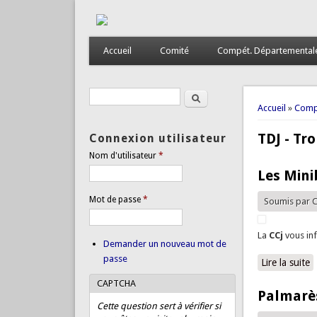
Accueil
Comité
Compét. Départemental
Rechercher
Formulaire de recherche
Vous êtes
Accueil
»
Comp
TDJ - Tr
Connexion utilisateur
Nom d'utilisateur
*
Les Mini
Mot de passe
*
Soumis par
C
La
CCj
vous in
Demander un nouveau mot de
passe
Lire la suite
d
CAPTCHA
Palmarès
Cette question sert à vérifier si